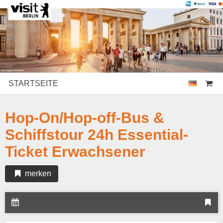
STARTSEITE
Hop-On/Hop-off-Bus &
Schiffstour 24h Essential-
Ticket Erwachsener
merken