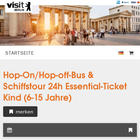
STARTSEITE
Hop-On/Hop-off-Bus &
Schiffstour 24h Essential-Ticket
Kind (6-15 Jahre)
merken