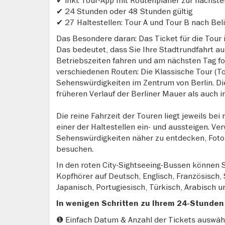
✔ inkl. Tour-App mit Routenplaner zur nächste
✔ 24 Stunden oder 48 Stunden gültig
✔ 27 Haltestellen: Tour A und Tour B nach Be
Das Besondere daran: Das Ticket für die Tour 
Das bedeutet, dass Sie Ihre Stadtrundfahrt a
Betriebszeiten fahren und am nächsten Tag for
verschiedenen Routen: Die Klassische Tour (To
Sehenswürdigkeiten im Zentrum von Berlin. Di
früheren Verlauf der Berliner Mauer als auch i
Die reine Fahrzeit der Touren liegt jeweils bei
einer der Haltestellen ein- und aussteigen. Ver
Sehenswürdigkeiten näher zu entdecken, Foto
besuchen.
In den roten City-Sightseeing-Bussen können
Kopfhörer auf Deutsch, Englisch, Französisch, S
Japanisch, Portugiesisch, Türkisch, Arabisch 
In wenigen Schritten zu Ihrem 24-Stunden
❶ Einfach Datum & Anzahl der Tickets auswäh