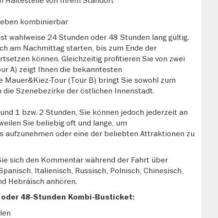
n Haltestelle von Ihrem Standort
lieben kombinierbar
ist wahlweise 24 Stunden oder 48 Stunden lang gültig.
uch am Nachmittag starten, bis zum Ende der
tsetzen können. Gleichzeitig profitieren Sie von zwei
ur A) zeigt Ihnen die bekanntesten
e Mauer&Kiez-Tour (Tour B) bringt Sie sowohl zum
n die Szenebezirke der östlichen Innenstadt.
 rund 1 bzw. 2 Stunden, Sie können jedoch jederzeit an
weilen Sie beliebig oft und lange, um
s aufzunehmen oder eine der beliebten Attraktionen zu
 Sie sich den Kommentar während der Fahrt über
panisch, Italienisch, Russisch, Polnisch, Chinesisch,
und Hebräisch anhören.
 oder 48-Stunden Kombi-Busticket:
len