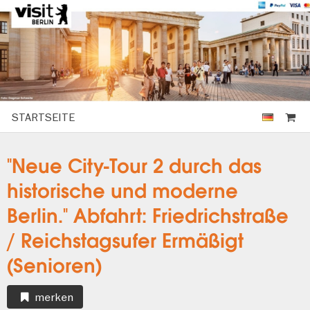
STARTSEITE
"Neue City-Tour 2 durch das
historische und moderne
Berlin." Abfahrt: Friedrichstraße
/ Reichstagsufer Ermäßigt
(Senioren)
merken