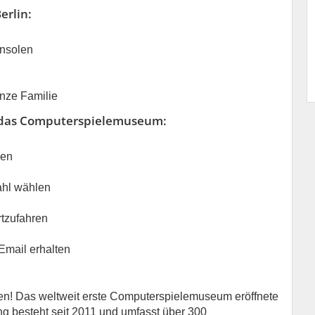
erlin:
onsolen
anze Familie
ür das Computerspielemuseum:
len
ahl wählen
rtzufahren
Email erhalten
en! Das weltweit erste Computerspielemuseum eröffnete
ng besteht seit 2011 und umfasst über 300