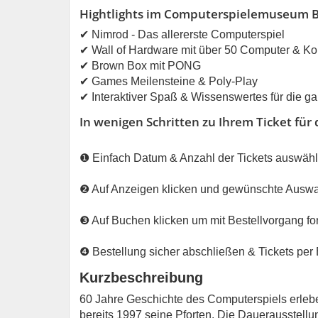
Hightlights im Computerspielemuseum B
✔ Nimrod - Das allererste Computerspiel
✔ Wall of Hardware mit über 50 Computer & K
✔ Brown Box mit PONG
✔ Games Meilensteine & Poly-Play
✔ Interaktiver Spaß & Wissenswertes für die g
In wenigen Schritten zu Ihrem Ticket f
❶ Einfach Datum & Anzahl der Tickets auswäh
❷ Auf Anzeigen klicken und gewünschte Ausw
❸ Auf Buchen klicken um mit Bestellvorgang fo
❹ Bestellung sicher abschließen & Tickets per 
Kurzbeschreibung
60 Jahre Geschichte des Computerspiels erleb
bereits 1997 seine Pforten. Die Dauerausstellu