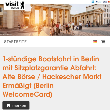
STARTSEITE
1-stündige Bootsfahrt in Berlin
mit Sitzplatzgarantie Abfahrt:
Alte Börse / Hackescher Markt
Ermäßigt (Berlin
WelcomeCard)
merken