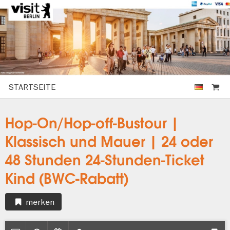
STARTSEITE
Hop-On/Hop-off-Bustour |
Klassisch und Mauer | 24 oder
48 Stunden 24-Stunden-Ticket
Kind (BWC-Rabatt)
merken