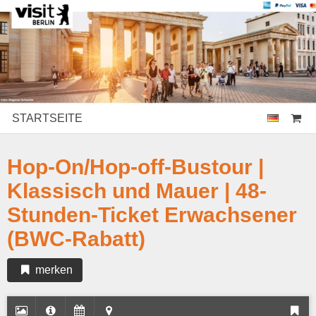
STARTSEITE
Hop-On/Hop-off-Bustour |
Klassisch und Mauer | 48-
Stunden-Ticket Erwachsener
(BWC-Rabatt)
merken