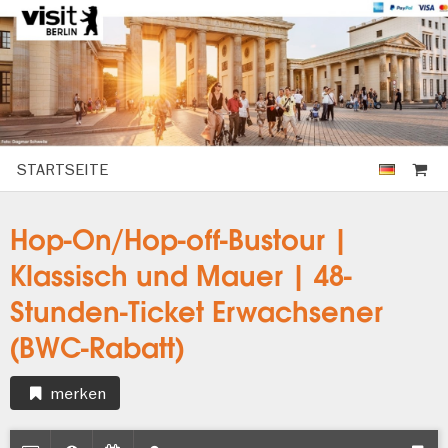
STARTSEITE
Hop-On/Hop-off-Bustour |
Klassisch und Mauer | 48-
Stunden-Ticket Erwachsener
(BWC-Rabatt)
merken