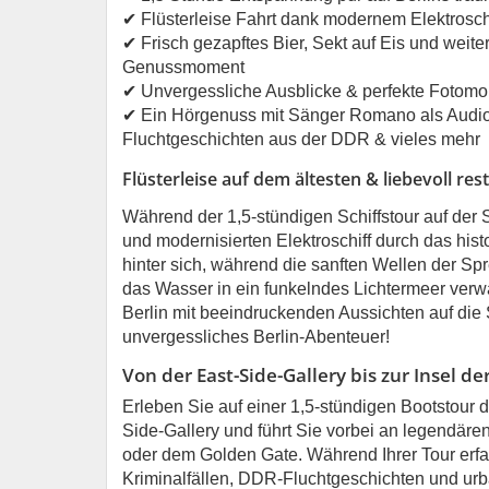
✔ Flüsterleise Fahrt dank modernem Elektrosch
✔ Frisch gezapftes Bier, Sekt auf Eis und weit
Genussmoment
✔ Unvergessliche Ausblicke & perfekte Fotom
✔ Ein Hörgenuss mit Sänger Romano als Audiog
Fluchtgeschichten aus der DDR & vieles mehr
Flüsterleise auf dem ältesten & liebevoll re
Während der 1,5-stündigen Schiffstour auf der Sp
und modernisierten Elektroschiff durch das hist
hinter sich, während die sanften Wellen der 
das Wasser in ein funkelndes Lichtermeer verwan
Berlin mit beeindruckenden Aussichten auf die S
unvergessliches Berlin-Abenteuer!
Von der East-Side-Gallery bis zur Insel de
Erleben Sie auf einer 1,5-stündigen Bootstour d
Side-Gallery und führt Sie vorbei an legendäre
oder dem Golden Gate. Während Ihrer Tour erf
Kriminalfällen, DDR-Fluchtgeschichten und urba