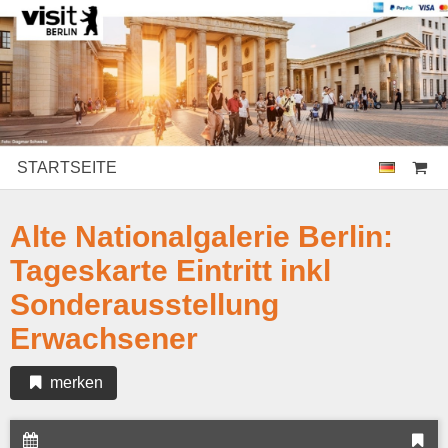
STARTSEITE
Alte Nationalgalerie Berlin:
Tageskarte Eintritt inkl
Sonderausstellung
Erwachsener
merken