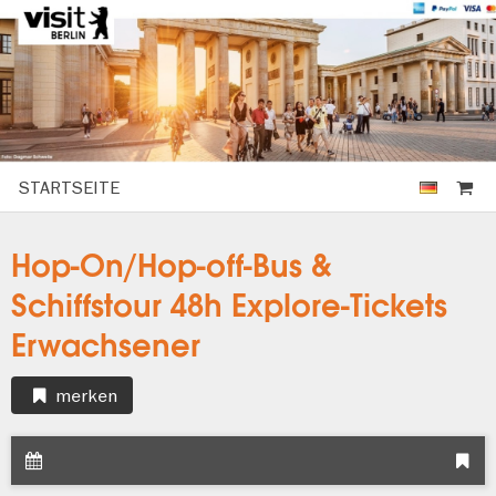
STARTSEITE
Hop-On/Hop-off-Bus &
Schiffstour 48h Explore-Tickets
Erwachsener
merken