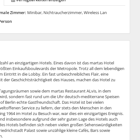
male Zimmer:
Minibar, Nichtraucherzimmer, Wireless Lan
Person
zahl an einzigartigen Hotels. Eines davon ist das martas Hotel
 größten Einkaufsboulevards der Metropole. Trotz all dem lebendigen
m Eintritt in die Lobby. Ein fast unbeschreibliches Flair, eine
t der Geschichtsträchtigkeit des Hauses, machen das Hotel zu
 Tagungsräumen sowie dem martas Restaurant ALvis, in dem
 wird, sondern fast rund um die Uhr deutsch-mediterrane Speisen
 Berlin echte Gastfreundschaft. Das Hotel ist bei vielen
weltoffenen Service zu liefern, der stets den Menschen in den
ing 1964 im Hotel zu Besuch war, war dies ein einzigartiges Ereignis.
ind insbesondere aufgrund der sehr guten Lage des Hotels auch
e des Hotels befinden sich neben vielen großen Sehenswürdigkeiten
drichstadt Palast sowie unzählige kleine Cafés, Bars sowie
n.