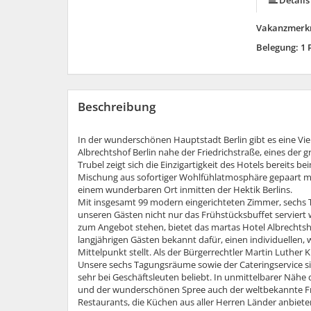
Details
Vakanzmerk
Belegung: 1 
Beschreibung
In der wunderschönen Hauptstadt Berlin gibt es eine Viel
Albrechtshof Berlin nahe der Friedrichstraße, eines der
Trubel zeigt sich die Einzigartigkeit des Hotels bereits bei
Mischung aus sofortiger Wohlfühlatmosphäre gepaart mi
einem wunderbaren Ort inmitten der Hektik Berlins.
Mit insgesamt 99 modern eingerichteten Zimmer, sechs
unseren Gästen nicht nur das Frühstücksbuffet serviert
zum Angebot stehen, bietet das martas Hotel Albrechtshof
langjährigen Gästen bekannt dafür, einen individuellen, 
Mittelpunkt stellt. Als der Bürgerrechtler Martin Luther K
Unsere sechs Tagungsräume sowie der Cateringservice s
sehr bei Geschäftsleuten beliebt. In unmittelbarer Näh
und der wunderschönen Spree auch der weltbekannte Frie
Restaurants, die Küchen aus aller Herren Länder anbiete