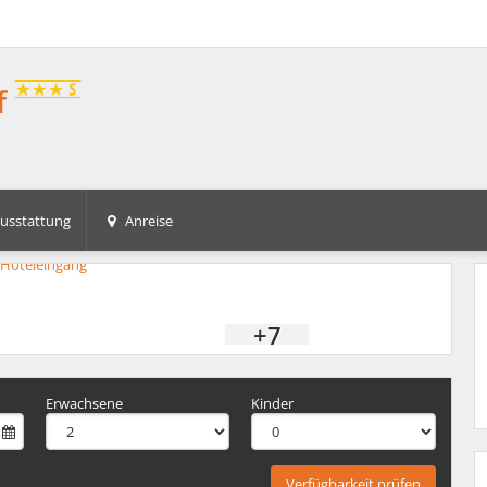
f
usstattung
Anreise
+7
Erwachsene
Kinder
Verfügbarkeit prüfen