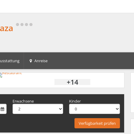
laza
usstattung
Anreise
+14
Erwachsene
Kinder
Verfügbarkeit prüfen