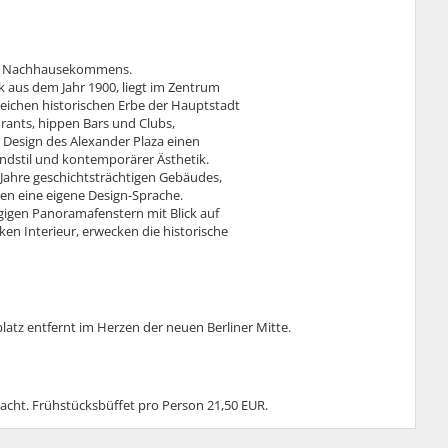
 des Nachhausekommens.
k aus dem Jahr 1900, liegt im Zentrum
eichen historischen Erbe der Hauptstadt
ants, hippen Bars und Clubs,
 Design des Alexander Plaza einen
ndstil und kontemporärer Ästhetik.
Jahre geschichtsträchtigen Gebäudes,
en eine eigene Design-Sprache.
igen Panoramafenstern mit Blick auf
ken Interieur, erwecken die historische
tz entfernt im Herzen der neuen Berliner Mitte.
Nacht. Frühstücksbüffet pro Person 21,50 EUR.