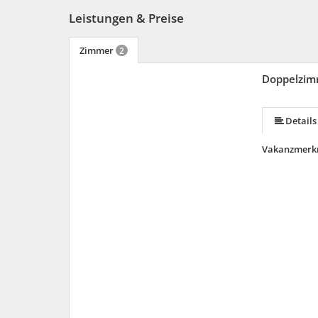
Leistungen & Preise
Zimmer
2
Doppelzim
mehr (7 ) »
mehr (7 ) »
mehr (7 ) »
Details
Vakanzmerk