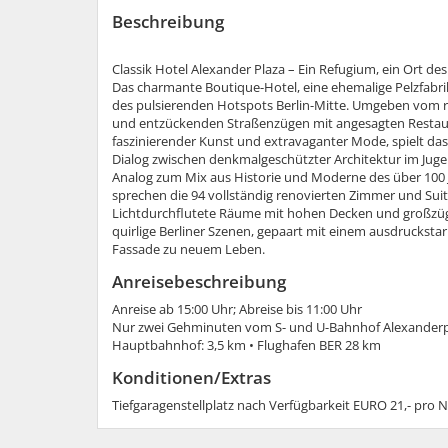
Beschreibung
Classik Hotel Alexander Plaza – Ein Refugium, ein Ort
Das charmante Boutique-Hotel, eine ehemalige Pelzfabri
des pulsierenden Hotspots Berlin-Mitte. Umgeben vom r
und entzückenden Straßenzügen mit angesagten Restaur
faszinierender Kunst und extravaganter Mode, spielt das
Dialog zwischen denkmalgeschützter Architektur im Juge
Analog zum Mix aus Historie und Moderne des über 100 
sprechen die 94 vollständig renovierten Zimmer und Suit
Lichtdurchflutete Räume mit hohen Decken und großzüg
quirlige Berliner Szenen, gepaart mit einem ausdruckstar
Fassade zu neuem Leben.
Anreisebeschreibung
Anreise ab 15:00 Uhr; Abreise bis 11:00 Uhr
Nur zwei Gehminuten vom S- und U-Bahnhof Alexanderpla
Hauptbahnhof: 3,5 km • Flughafen BER 28 km
Konditionen/Extras
Tiefgaragenstellplatz nach Verfügbarkeit EURO 21,- pro 