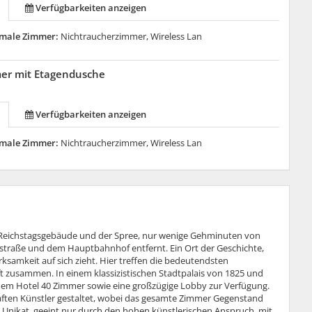
Verfügbarkeiten anzeigen
male Zimmer:
Nichtraucherzimmer, Wireless Lan
mer mit Etagendusche
Verfügbarkeiten anzeigen
male Zimmer:
Nichtraucherzimmer, Wireless Lan
des Reichstagsgebäude und der Spree, nur wenige Gehminuten von
straße und dem Hauptbahnhof entfernt. Ein Ort der Geschichte,
rksamkeit auf sich zieht. Hier treffen die bedeutendsten
t zusammen. In einem klassizistischen Stadtpalais von 1825 und
em Hotel 40 Zimmer sowie eine großzügige Lobby zur Verfügung.
ften Künstler gestaltet, wobei das gesamte Zimmer Gegenstand
in Unikat, geeint nur durch den hohen künstlerischen Anspruch, mit