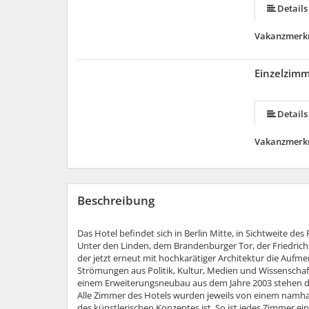
Details
Vakanzmerk
Einzelzim
Details
Vakanzmerk
Beschreibung
Das Hotel befindet sich in Berlin Mitte, in Sichtweite 
Unter den Linden, dem Brandenburger Tor, der Friedrich
der jetzt erneut mit hochkarätiger Architektur die Aufme
Strömungen aus Politik, Kultur, Medien und Wissenschaf
einem Erweiterungsneubau aus dem Jahre 2003 stehen d
Alle Zimmer des Hotels wurden jeweils von einem namha
des künstlerischen Konzeptes ist. So ist jedes Zimmer e