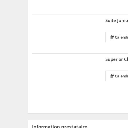
Suite Juni
Calendr
Supérior 
Calendr
Information prestataire