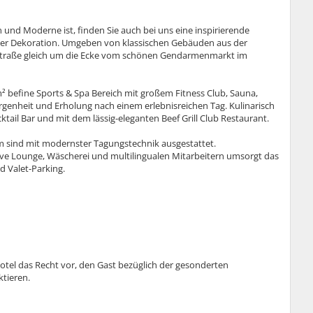
und Moderne ist, finden Sie auch bei uns eine inspirierende
ner Dekoration. Umgeben von klassischen Gebäuden aus der
n Straße gleich um die Ecke vom schönen Gendarmenmarkt im
² befine Sports & Spa Bereich mit großem Fitness Club, Sauna,
nheit und Erholung nach einem erlebnisreichen Tag. Kulinarisch
tail Bar und mit dem lässig-eleganten Beef Grill Club Restaurant.
m sind mit modernster Tagungstechnik ausgestattet.
ve Lounge, Wäscherei und multilingualen Mitarbeitern umsorgt das
d Valet-Parking.
otel das Recht vor, den Gast bezüglich der gesonderten
tieren.