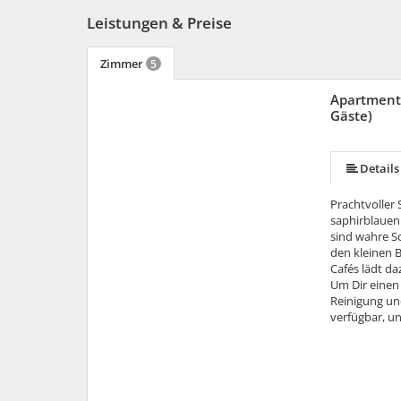
Leistungen & Preise
Zimmer
5
Apartment
Gäste)
mehr (9 ) »
mehr (9 ) »
mehr (9 ) »
mehr (9 ) »
mehr (9 ) »
Details
Prachtvoller
saphirblauen
sind wahre Sc
den kleinen 
Cafés lädt da
Um Dir einen 
Reinigung un
verfügbar, u