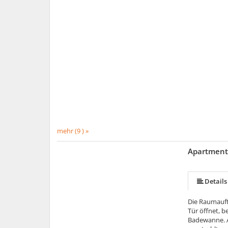
mehr (9 ) »
Apartment 
mehr (8 ) »
mehr (8 ) »
mehr (8 ) »
mehr (8 ) »
Details
Die Raumauft
Tür öffnet, 
Badewanne. A