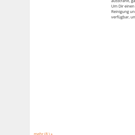
ausstrahlt, g
Um Dir einen 
Reinigung un
verfügbar, u
mehr (8 ) »