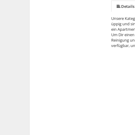
Details
Unsere Katego
üppig und sin
ein Apartment
Um Dir einen 
Reinigung un
verfügbar, u