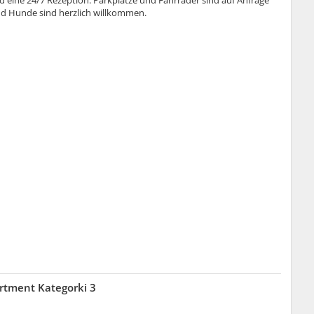
d eine 24/7 Rezeption. Parkplätze und Fahrräder sind auf Anfrage
nd Hunde sind herzlich willkommen.
rtment Kategorki 3