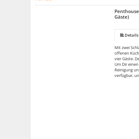
Penthouse 
Gäste)
mehr (15 ) »
mehr (15 ) »
mehr (15 ) »
mehr (15 ) »
mehr (15 ) »
mehr (15 ) »
mehr (15 ) »
mehr (15 ) »
mehr (15 ) »
mehr (15 ) »
mehr (15 ) »
Details
Mit zwei Sch
offenen Küch
vier Gäste. D
Um Dir einen 
Reinigung un
verfügbar, u