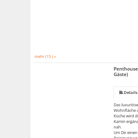
mehr (15 ) »
Penthouse 
Gäste)
mehr (7 ) »
mehr (7 ) »
mehr (7 ) »
Details
Das luxuriös
Wohnfläche un
Küche wird d
Kamin ergänz
nah.
Um Dir einen 