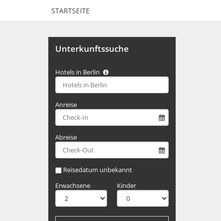
STARTSEITE
Unterkunftssuche
Hotels in Berlin
Type 2 or
more
characters
Anreise
for
results.
Abreise
Reisedatum unbekannt
Erwachsene
Kinder