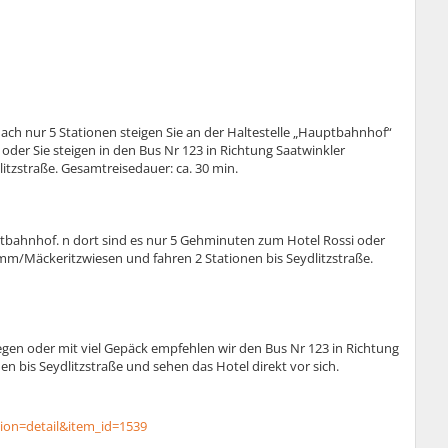
ach nur 5 Stationen steigen Sie an der Haltestelle „Hauptbahnhof“
oder Sie steigen in den Bus Nr 123 in Richtung Saatwinkler
tzstraße. Gesamtreisedauer: ca. 30 min.
tbahnhof. n dort sind es nur 5 Gehminuten zum Hotel Rossi oder
amm/Mäckeritzwiesen und fahren 2 Stationen bis Seydlitzstraße.
egen oder mit viel Gepäck empfehlen wir den Bus Nr 123 in Richtung
n bis Seydlitzstraße und sehen das Hotel direkt vor sich.
ction=detail&item_id=1539