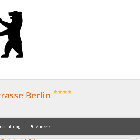
trasse Berlin
usstattung
Anreise