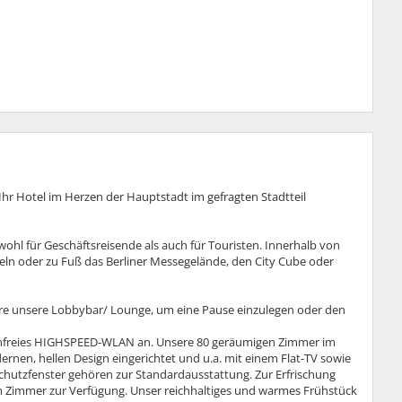
hr Hotel im Herzen der Hauptstadt im gefragten Stadtteil
wohl für Geschäftsreisende als auch für Touristen. Innerhalb von
eln oder zu Fuß das Berliner Messegelände, den City Cube oder
re unsere Lobbybar/ Lounge, um eine Pause einzulegen oder den
enfreies HIGHSPEED-WLAN an. Unsere 80 geräumigen Zimmer im
ernen, hellen Design eingerichtet und u.a. mit einem Flat-TV sowie
chutzfenster gehören zur Standardausstattung. Zur Erfrischung
im Zimmer zur Verfügung. Unser reichhaltiges und warmes Frühstück