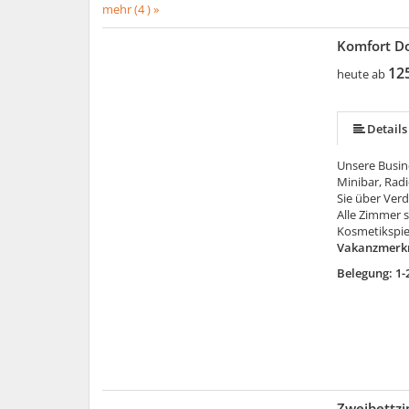
mehr (4 ) »
Komfort D
12
heute ab
Details
Unsere Busin
Minibar, Radi
Sie über Verd
Alle Zimmer 
Kosmetikspie
Vakanzmerk
Belegung: 1-
Zweibettz