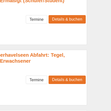
rmäßigt (Schüler/Student)
Details & buchen
Termine
erhavelseen Abfahrt: Tegel,
Erwachsener
Details & buchen
Termine