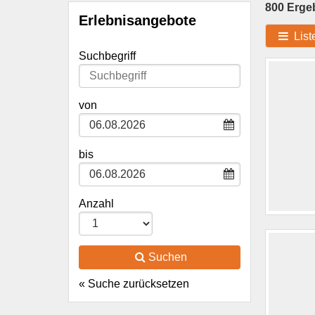
800 Erge
Erlebnisangebote
List
Suchbegriff
Type 2 or
more
characters
von
for results.
bis
Anzahl
Suchen
« Suche zurücksetzen