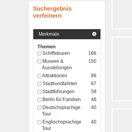
Suchergebnis
verfeinern
Merkmale
Themen
Schiffstouren
166
Museen &
150
Ausstellungen
Attraktionen
86
Stadtrundfahrten
67
Stadtführungen
59
Berlin für Familien
48
Deutschsprachige
40
Tour
Englischsprachige
40
Tour